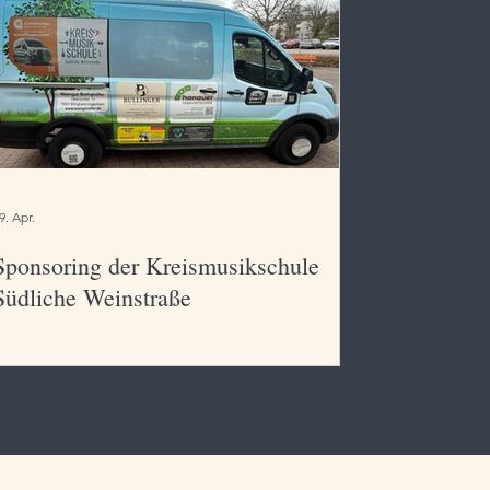
9. Apr.
Sponsoring der Kreismusikschule
Südliche Weinstraße