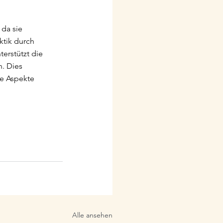
da sie 
tik durch 
erstützt die 
. Dies 
le Aspekte 
Alle ansehen