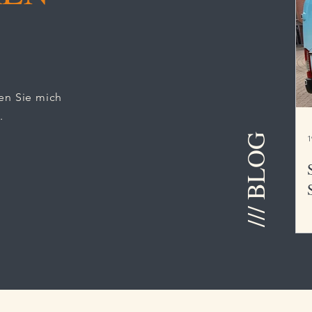
en Sie mich
.
/// BLOG
1