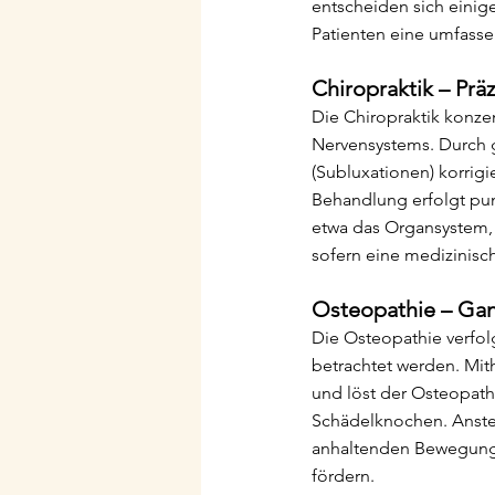
entscheiden sich einig
Patienten eine umfass
Chiropraktik – Prä
Die Chiropraktik konzen
Nervensystems. Durch g
(Subluxationen) korrig
Behandlung erfolgt pun
etwa das Organsystem, 
sofern eine medizinisch
Osteopathie – Ga
Die Osteopathie verfol
betrachtet werden. Mith
und löst der Osteopat
Schädelknochen. Anstel
anhaltenden Bewegunge
fördern.