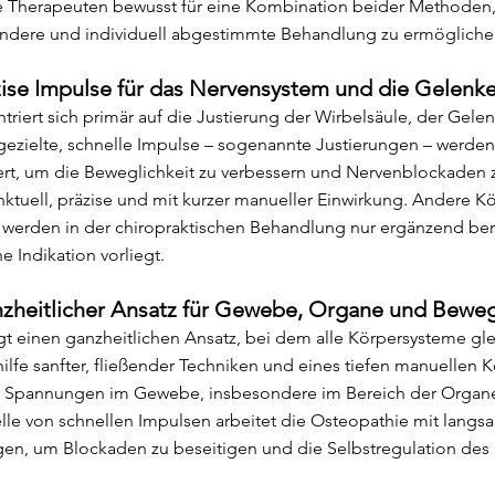
e Therapeuten bewusst für eine Kombination beider Methoden,
endere und individuell abgestimmte Behandlung zu ermögliche
zise Impulse für das Nervensystem und die Gelenk
triert sich primär auf die Justierung der Wirbelsäule, der Gele
ezielte, schnelle Impulse – sogenannte Justierungen – werden
iert, um die Beweglichkeit zu verbessern und Nervenblockaden z
ktuell, präzise und mit kurzer manueller Einwirkung. Andere K
werden in der chiropraktischen Behandlung nur ergänzend berü
e Indikation vorliegt.
nzheitlicher Ansatz für Gewebe, Organe und Bew
gt einen ganzheitlichen Ansatz, bei dem alle Körpersysteme gle
ilfe sanfter, fließender Techniken und eines tiefen manuellen K
h Spannungen im Gewebe, insbesondere im Bereich der Organe
le von schnellen Impulsen arbeitet die Osteopathie mit langs
n, um Blockaden zu beseitigen und die Selbstregulation des 