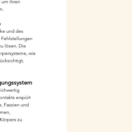
 um ihren 
n.
e
nke und des 
 Fehlstellungen 
u lösen. Die 
örpersysteme, wie 
cksichtigt, 
egungssystem
ichwertig 
ontakts erspürt 
, Faszien und 
amen, 
Körpers zu 