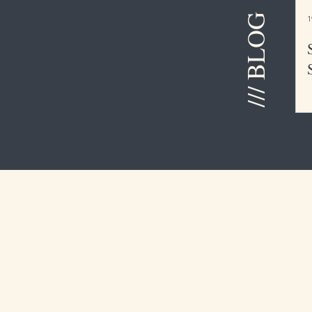
/// BLOG
1