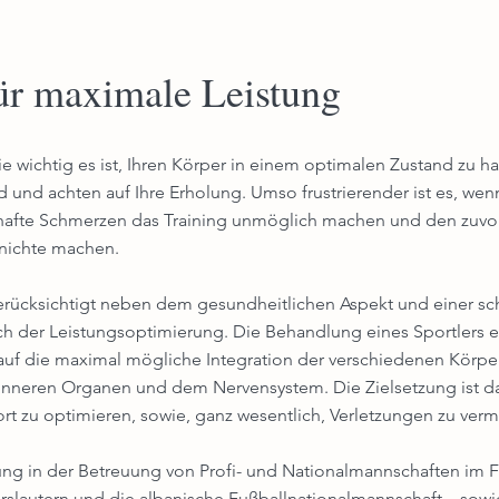
für maximale Leistung
ie wichtig es ist, Ihren Körper in einem optimalen Zustand zu hal
d und achten auf Ihre Erholung. Umso frustrierender ist es, wen
hafte Schmerzen das Training unmöglich machen und den zuvor
unichte machen.
erücksichtigt neben dem gesundheitlichen Aspekt und einer sc
ch der Leistungsoptimierung. Die Behandlung eines Sportlers er
f die maximal mögliche Integration der verschiedenen Körpe
nneren Organen und dem Nervensystem. Die Zielsetzung ist da
ort zu optimieren, sowie, ganz wesentlich, Verletzungen zu ver
ung in der Betreuung von Profi- und Nationalmannschaften im F
erslautern und die albanische Fußballnationalmannschaft – sowi