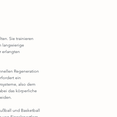
ten. Sie trainieren
n langwierige
 erlangten
hnellen Regeneration
fordert ein
rsysteme, also dem
bei das körperliche
meiden.
ußball und Basketball
e von Einzelsportlern