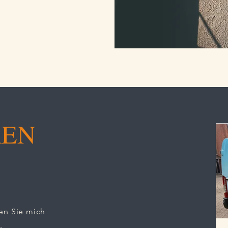
REN
en Sie mich
.