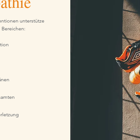
athie
entionen unterstütze
d Bereichen:
tion
länen
samten
erletzung