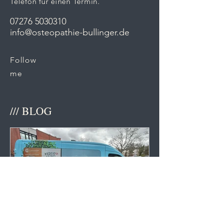
Telefon für einen Termin.
Osteopathie und Chiropraktik?
07276 5030310
info@osteopathie-bullinger.de
Follow
me
/// BLOG